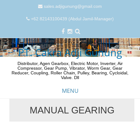
sales.adjigunung@gmail.com
+62 82143100439 (Abdul Jamil-Manager)
PT. Cakra Adji Gunung
Distributor, Agen Gearbox, Electric Motor, Inverter, Air
Compressor, Gear Pump, Vibrator, Worm Gear, Gear
Reducer, Coupling, Roller Chain, Pulley, Bearing, Cycloidal,
Valve. Dll
MENU
MANUAL GEARING
Skip
to
content