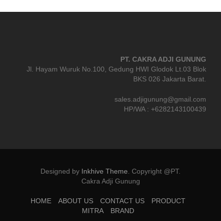
PT. CAKRA ADJI GUNUNG
Jl. Hayam Wuruk No.100, Gedung HWI Glodok Lt.03 Blok
BKS 026 Jakarta Barat.
sales.adjigunung@gmail.com
HP/WA : +6282143100439
Designed by
Inkhive Theme
.
Copyright @PT.
Cakra Adji Gunung
HOME
ABOUT US
CONTACT US
PRODUCT
MITRA
BRAND