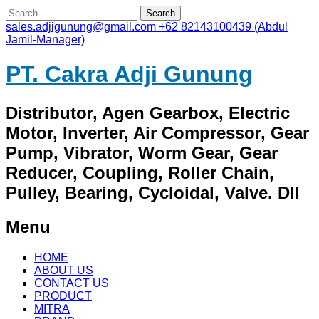
Search
for:
sales.adjigunung@gmail.com
+62 82143100439 (Abdul
Jamil-Manager)
PT. Cakra Adji Gunung
Distributor, Agen Gearbox, Electric
Motor, Inverter, Air Compressor, Gear
Pump, Vibrator, Worm Gear, Gear
Reducer, Coupling, Roller Chain,
Pulley, Bearing, Cycloidal, Valve. Dll
Menu
Skip
HOME
to
ABOUT US
content
CONTACT US
PRODUCT
MITRA