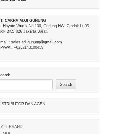
T. CAKRA ADJI GUNUNG
l. Hayam Wuruk No.100, Gedung HWI Glodok Lt.03
lok BKS 026 Jakarta Barat.
mail : sales.adjigunung@gmail.com
P/WA : +6282143100439
earch
Search
ISTRIBUTOR DAN AGEN
ALL BRAND
ABB