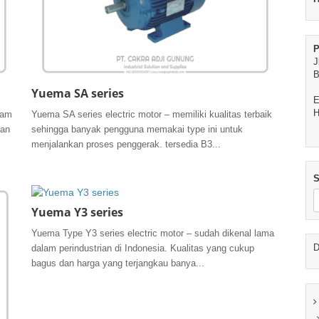
P
J
B
Yuema SA series
E
H
lam
Yuema SA series electric motor – memiliki kualitas terbaik
dan
sehingga banyak pengguna memakai type ini untuk
menjalankan proses penggerak. tersedia B3...
S
Yuema Y3 series
Yuema Type Y3 series electric motor – sudah dikenal lama
D
dalam perindustrian di Indonesia. Kualitas yang cukup
bagus dan harga yang terjangkau banya...