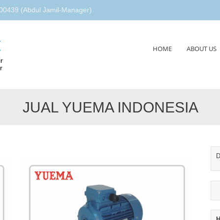
00439 (Abdul Jamil-Manager)
g
Skip
HOME
ABOUT US
to
r
content
r
JUAL YUEMA INDONESIA
D
H