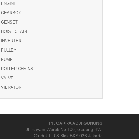
ENGINE
GEARBOX
GENSET
HOIST CHAIN
INVERTER
PULLEY
PUMP
ROLLER CHAINS
VALVE
VIBRATOR
PT. CAKRA ADJI GUNUNG
Jl. Hayam Wuruk No.100, Gedung HWI
Glodok Lt.03 Blok BKS 026 Jakarta