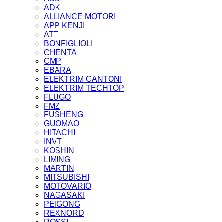
ADK
ALLIANCE MOTORI
APP KENJI
ATT
BONFIGLIOLI
CHENTA
CMP
EBARA
ELEKTRIM CANTONI
ELEKTRIM TECHTOP
FLUGO
FMZ
FUSHENG
GUOMAO
HITACHI
INVT
KOSHIN
LIMING
MARTIN
MITSUBISHI
MOTOVARIO
NAGASAKI
PEIGONG
REXNORD
ROSSI