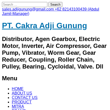
Search
for:
sales.adjigunung@gmail.com
+62 82143100439 (Abdul
Jamil-Manager)
PT. Cakra Adji Gunung
Distributor, Agen Gearbox, Electric
Motor, Inverter, Air Compressor, Gear
Pump, Vibrator, Worm Gear, Gear
Reducer, Coupling, Roller Chain,
Pulley, Bearing, Cycloidal, Valve. Dll
Menu
Skip
HOME
to
ABOUT US
content
CONTACT US
PRODUCT
MITRA