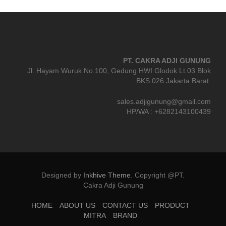
PT. CAKRA ADJI GUNUNG
Jl. Hayam Wuruk No.100, Gedung HWI Glodok Lt.03 Blok
BKS 026 Jakarta Barat.
sales.adjigunung@gmail.com
HP/WA : +6282143100439
Designed by
Inkhive Theme
.
Copyright @PT.
Cakra Adji Gunung
HOME
ABOUT US
CONTACT US
PRODUCT
MITRA
BRAND