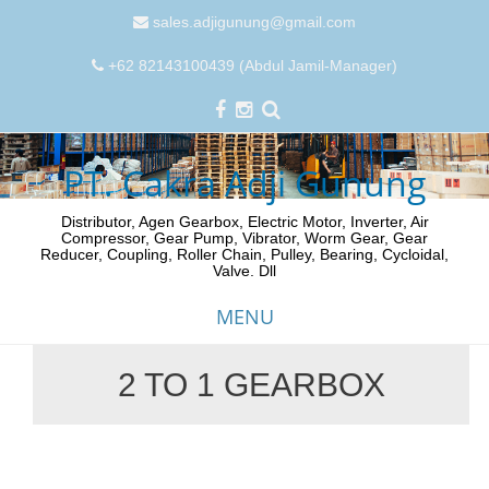
sales.adjigunung@gmail.com
+62 82143100439 (Abdul Jamil-Manager)
PT. Cakra Adji Gunung
Distributor, Agen Gearbox, Electric Motor, Inverter, Air
Compressor, Gear Pump, Vibrator, Worm Gear, Gear
Reducer, Coupling, Roller Chain, Pulley, Bearing, Cycloidal,
Valve. Dll
MENU
2 TO 1 GEARBOX
Skip
to
content