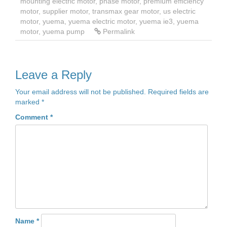
mounting electric motor
,
phase motor
,
premium efficiency
motor
,
supplier motor
,
transmax gear motor
,
us electric
motor
,
yuema
,
yuema electric motor
,
yuema ie3
,
yuema
motor
,
yuema pump
Permalink
Leave a Reply
Your email address will not be published.
Required fields are
marked
*
Comment
*
Name
*