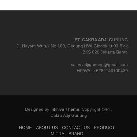
PT. CAKRA ADJI GUNUNG
Jl. Hayam Wuruk No.100, Gedung HWI Glodok Lt.03 Blok
BKS 026 Jakarta Barat.
sales.adjigunung@gmail.com
HP/WA : +6282143100439
Designed by
Inkhive Theme
.
Copyright @PT.
Cakra Adji Gunung
HOME
ABOUT US
CONTACT US
PRODUCT
MITRA
BRAND