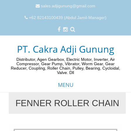
sales.adjigunung@gmail.com
+62 82143100439 (Abdul Jamil-Manager)
PT. Cakra Adji Gunung
Distributor, Agen Gearbox, Electric Motor, Inverter, Air
Compressor, Gear Pump, Vibrator, Worm Gear, Gear
Reducer, Coupling, Roller Chain, Pulley, Bearing, Cycloidal,
Valve. Dll
MENU
FENNER ROLLER CHAIN
Skip
to
content