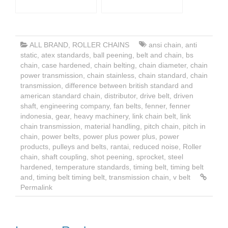
ALL BRAND
,
ROLLER CHAINS
ansi chain
,
anti
static
,
atex standards
,
ball peening
,
belt and chain
,
bs
chain
,
case hardened
,
chain belting
,
chain diameter
,
chain
power transmission
,
chain stainless
,
chain standard
,
chain
transmission
,
difference between british standard and
american standard chain
,
distributor
,
drive belt
,
driven
shaft
,
engineering company
,
fan belts
,
fenner
,
fenner
indonesia
,
gear
,
heavy machinery
,
link chain belt
,
link
chain transmission
,
material handling
,
pitch chain
,
pitch in
chain
,
power belts
,
power plus power plus
,
power
products
,
pulleys and belts
,
rantai
,
reduced noise
,
Roller
chain
,
shaft coupling
,
shot peening
,
sprocket
,
steel
hardened
,
temperature standards
,
timing belt
,
timing belt
and
,
timing belt timing belt
,
transmission chain
,
v belt
Permalink