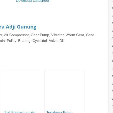
Download Datasheet
ra Adji Gunung
rter, Air Compressor, Gear Pump, Vibrator, Worm Gear, Gear
in, Pulley, Bearing, Cycloidal, Valve. Dll
Jual Pompa Industri
Torishima Pump