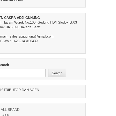
T. CAKRA ADJI GUNUNG
l. Hayam Wuruk No.100, Gedung HWI Glodok Lt.03
lok BKS 026 Jakarta Barat.
mail : sales.adjigunung@gmail.com
P/WA : +6282143100439
earch
Search
ISTRIBUTOR DAN AGEN
ALL BRAND
ABB