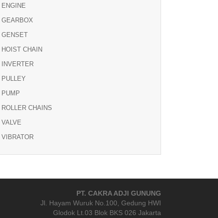
ENGINE
GEARBOX
GENSET
HOIST CHAIN
INVERTER
PULLEY
PUMP
ROLLER CHAINS
VALVE
VIBRATOR
PT. CAKRA ADJI GUNUNG
Jl. Hayam Wuruk No.100, Gedung HWI
Glodok Lt.03 Blok BKS 026 Jakarta