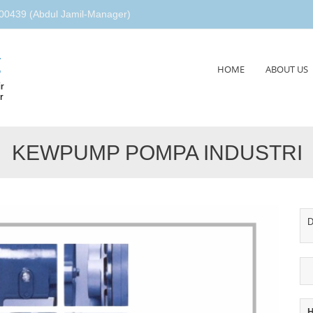
00439 (Abdul Jamil-Manager)
g
Skip
HOME
ABOUT US
to
r
content
r
KEWPUMP POMPA INDUSTRI
D
H