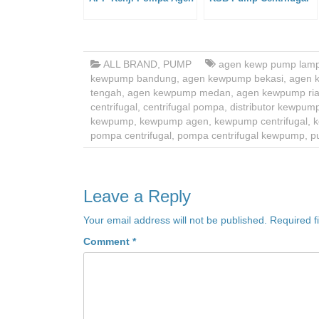
ALL BRAND
,
PUMP
agen kewp pump lam
kewpump bandung
,
agen kewpump bekasi
,
agen 
tengah
,
agen kewpump medan
,
agen kewpump ri
centrifugal
,
centrifugal pompa
,
distributor kewpum
kewpump
,
kewpump agen
,
kewpump centrifugal
,
k
pompa centrifugal
,
pompa centrifugal kewpump
,
p
Leave a Reply
Your email address will not be published.
Required f
Comment
*