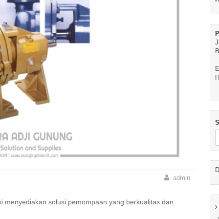
P
J
B
E
H
S
D
admin