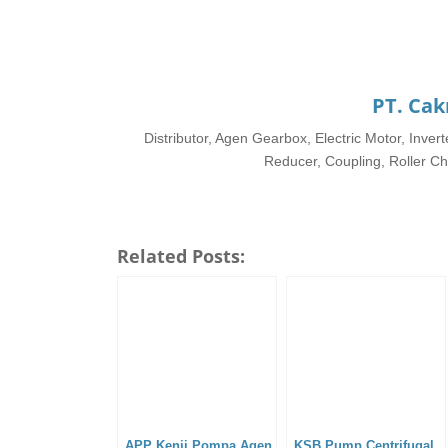
PT. Cak
Distributor, Agen Gearbox, Electric Motor, Inve
Reducer, Coupling, Roller Cha
Related Posts:
APP Kenji Pompa Agen
KSB Pump Centrifugal