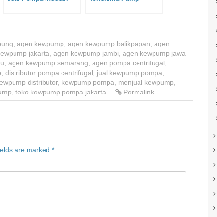
pung
,
agen kewpump
,
agen kewpump balikpapan
,
agen
kewpump jakarta
,
agen kewpump jambi
,
agen kewpump jawa
au
,
agen kewpump semarang
,
agen pompa centrifugal
,
p
,
distributor pompa centrifugal
,
jual kewpump pompa
,
ewpump distributor
,
kewpump pompa
,
menjual kewpump
,
ump
,
toko kewpump pompa jakarta
Permalink
ields are marked
*