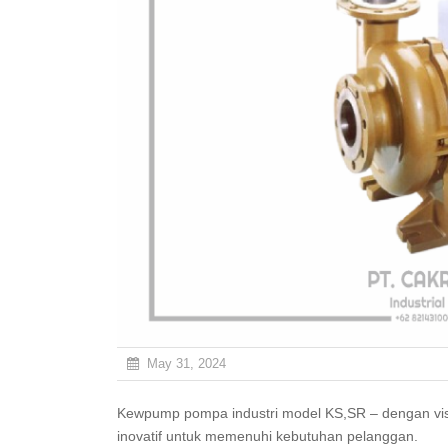
May 31, 2024
Kewpump pompa industri model KS,SR – dengan visi menyediakan solusi pemompaan yang berkualitas dan
inovatif untuk memenuhi kebutuhan pelanggan.