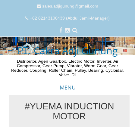
sales.adjigunung@gmail.com
+62 82143100439 (Abdul Jamil-Manager)
PT. Cakra Adji Gunung
Distributor, Agen Gearbox, Electric Motor, Inverter, Air
Compressor, Gear Pump, Vibrator, Worm Gear, Gear
Reducer, Coupling, Roller Chain, Pulley, Bearing, Cycloidal,
Valve. Dll
MENU
#YUEMA INDUCTION
Skip
MOTOR
to
content