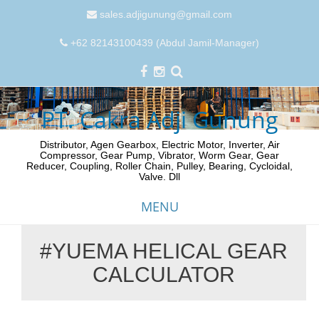
sales.adjigunung@gmail.com
+62 82143100439 (Abdul Jamil-Manager)
PT. Cakra Adji Gunung
Distributor, Agen Gearbox, Electric Motor, Inverter, Air
Compressor, Gear Pump, Vibrator, Worm Gear, Gear
Reducer, Coupling, Roller Chain, Pulley, Bearing, Cycloidal,
Valve. Dll
MENU
#YUEMA HELICAL GEAR
Skip
CALCULATOR
to
content