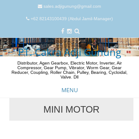
sales.adjigunung@gmail.com
+62 82143100439 (Abdul Jamil-Manager)
PT. Cakra Adji Gunung
Distributor, Agen Gearbox, Electric Motor, Inverter, Air
Compressor, Gear Pump, Vibrator, Worm Gear, Gear
Reducer, Coupling, Roller Chain, Pulley, Bearing, Cycloidal,
Valve. Dll
MENU
MINI MOTOR
Skip
to
content