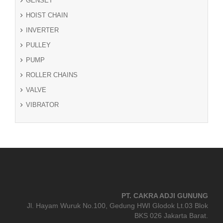
GENSET
HOIST CHAIN
INVERTER
PULLEY
PUMP
ROLLER CHAINS
VALVE
VIBRATOR
PT. CAKRA ADJI GUNUNG
Jl. Hayam Wuruk No.100, Gedung HWI Glodok Lt.03 Blok
BKS 026 Jakarta Barat.