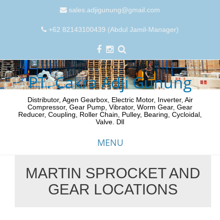
sales.adjigunung@gmail.com
+62 82143100439 (Abdul Jamil-Manager)
PT. Cakra Adji Gunung
Distributor, Agen Gearbox, Electric Motor, Inverter, Air
Compressor, Gear Pump, Vibrator, Worm Gear, Gear
Reducer, Coupling, Roller Chain, Pulley, Bearing, Cycloidal,
Valve. Dll
MENU
MARTIN SPROCKET AND
Skip
GEAR LOCATIONS
to
content