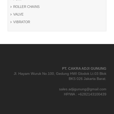
ROLLER CHAINS
VALVE
VIBRATOR
PT. CAKRA ADJI GUNUNG
Jl. Hayam Wuruk No.100, Gedung HWI Glodok Lt.03 Blok
BKS 026 Jakarta Barat.
sales.adjigunung@gmail.com
HP/WA : +6282143100439