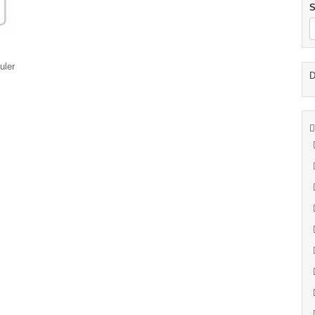
S
uler
D