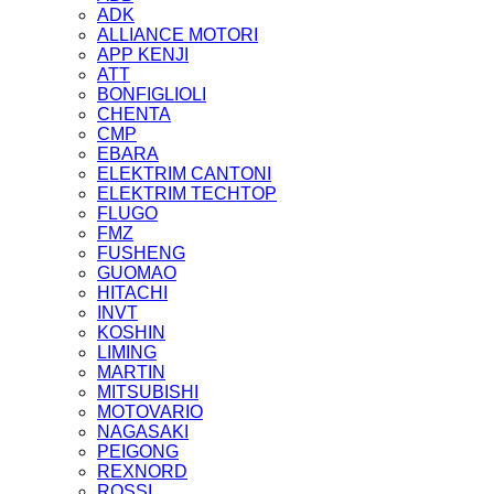
ADK
ALLIANCE MOTORI
APP KENJI
ATT
BONFIGLIOLI
CHENTA
CMP
EBARA
ELEKTRIM CANTONI
ELEKTRIM TECHTOP
FLUGO
FMZ
FUSHENG
GUOMAO
HITACHI
INVT
KOSHIN
LIMING
MARTIN
MITSUBISHI
MOTOVARIO
NAGASAKI
PEIGONG
REXNORD
ROSSI