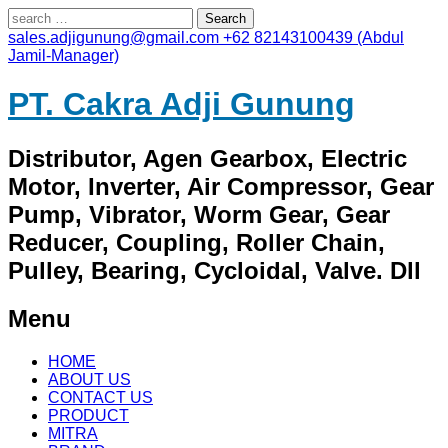
Search
for:
sales.adjigunung@gmail.com
+62 82143100439 (Abdul
Jamil-Manager)
PT. Cakra Adji Gunung
Distributor, Agen Gearbox, Electric
Motor, Inverter, Air Compressor, Gear
Pump, Vibrator, Worm Gear, Gear
Reducer, Coupling, Roller Chain,
Pulley, Bearing, Cycloidal, Valve. Dll
Menu
Skip
HOME
to
ABOUT US
content
CONTACT US
PRODUCT
MITRA