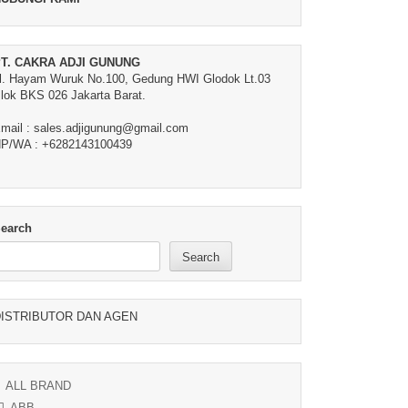
T. CAKRA ADJI GUNUNG
l. Hayam Wuruk No.100, Gedung HWI Glodok Lt.03
lok BKS 026 Jakarta Barat.
mail : sales.adjigunung@gmail.com
P/WA : +6282143100439
earch
Search
ISTRIBUTOR DAN AGEN
ALL BRAND
ABB