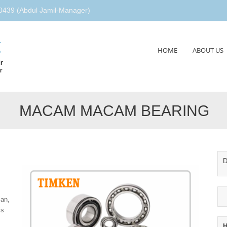
439 (Abdul Jamil-Manager)
g
Skip
HOME
ABOUT US
to
r
content
r
MACAM MACAM BEARING
D
ian,
is
H