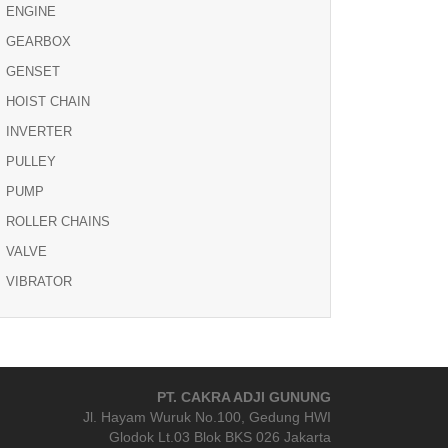
ENGINE
GEARBOX
GENSET
HOIST CHAIN
INVERTER
PULLEY
PUMP
ROLLER CHAINS
VALVE
VIBRATOR
PT. CAKRA ADJI GUNUNG
Jl. Hayam Wuruk No.100, Gedung HWI
Glodok Lt.03 Blok BKS 026 Jakarta