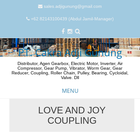
sales.adjigunung@gmail.com
+62 82143100439 (Abdul Jamil-Manager)
PT. Cakra Adji Gunung
Distributor, Agen Gearbox, Electric Motor, Inverter, Air
Compressor, Gear Pump, Vibrator, Worm Gear, Gear
Reducer, Coupling, Roller Chain, Pulley, Bearing, Cycloidal,
Valve. Dll
MENU
LOVE AND JOY
Skip
COUPLING
to
content