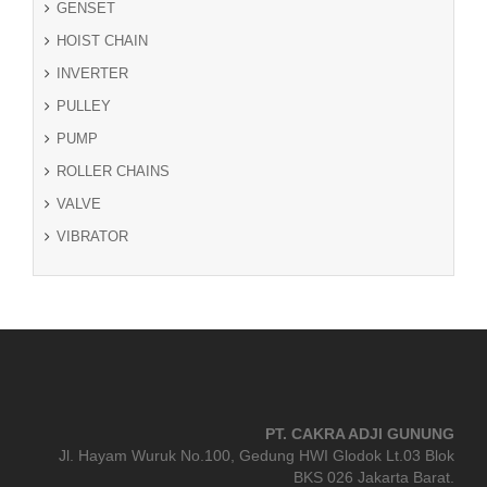
GENSET
HOIST CHAIN
INVERTER
PULLEY
PUMP
ROLLER CHAINS
VALVE
VIBRATOR
PT. CAKRA ADJI GUNUNG
Jl. Hayam Wuruk No.100, Gedung HWI Glodok Lt.03 Blok
BKS 026 Jakarta Barat.