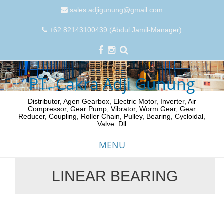
sales.adjigunung@gmail.com
+62 82143100439 (Abdul Jamil-Manager)
PT. Cakra Adji Gunung
Distributor, Agen Gearbox, Electric Motor, Inverter, Air
Compressor, Gear Pump, Vibrator, Worm Gear, Gear
Reducer, Coupling, Roller Chain, Pulley, Bearing, Cycloidal,
Valve. Dll
MENU
LINEAR BEARING
Skip
to
content