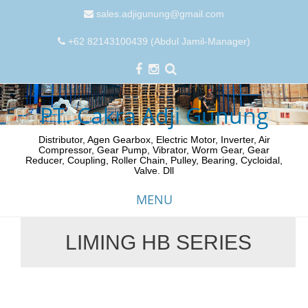
sales.adjigunung@gmail.com
+62 82143100439 (Abdul Jamil-Manager)
PT. Cakra Adji Gunung
Distributor, Agen Gearbox, Electric Motor, Inverter, Air
Compressor, Gear Pump, Vibrator, Worm Gear, Gear
Reducer, Coupling, Roller Chain, Pulley, Bearing, Cycloidal,
Valve. Dll
MENU
LIMING HB SERIES
Skip
to
content