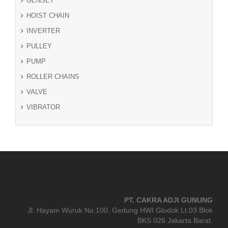
GENSET
HOIST CHAIN
INVERTER
PULLEY
PUMP
ROLLER CHAINS
VALVE
VIBRATOR
PT. CAKRA ADJI GUNUNG
Jl. Hayam Wuruk No.100, Gedung HWI Glodok Lt.03 Blok
BKS 026 Jakarta Barat.