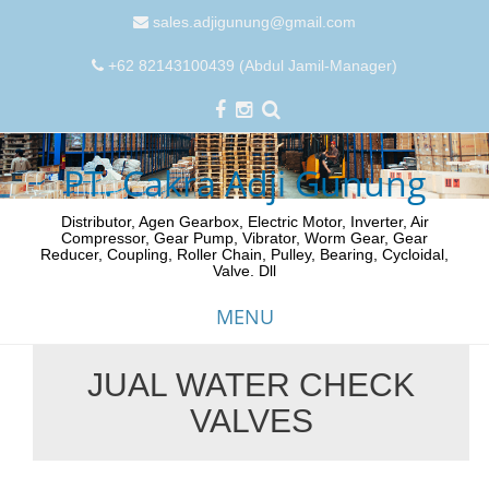
sales.adjigunung@gmail.com
+62 82143100439 (Abdul Jamil-Manager)
PT. Cakra Adji Gunung
Distributor, Agen Gearbox, Electric Motor, Inverter, Air
Compressor, Gear Pump, Vibrator, Worm Gear, Gear
Reducer, Coupling, Roller Chain, Pulley, Bearing, Cycloidal,
Valve. Dll
MENU
JUAL WATER CHECK
Skip
VALVES
to
content