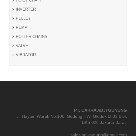
HOIST CHAIN
INVERTER
PULLEY
PUMP
ROLLER CHAINS
VALVE
VIBRATOR
PT. CAKRA ADJI GUNUNG
Jl. Hayam Wuruk No.100, Gedung HWI Glodok Lt.03 Blok
BKS 026 Jakarta Barat.
sales.adjigunung@gmail.com