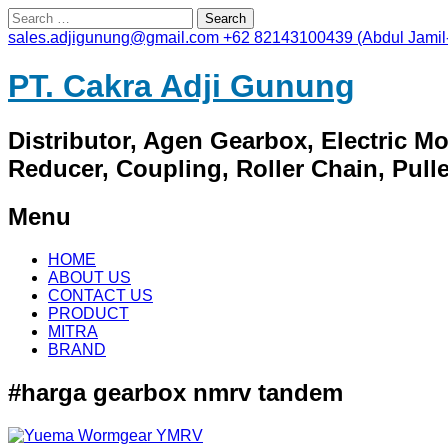
Search
for:
sales.adjigunung@gmail.com
+62 82143100439 (Abdul Jamil
PT. Cakra Adji Gunung
Distributor, Agen Gearbox, Electric M
Reducer, Coupling, Roller Chain, Pulley
Menu
Skip
HOME
to
ABOUT US
content
CONTACT US
PRODUCT
MITRA
BRAND
#harga gearbox nmrv tandem