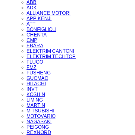
ABB
ADK
ALLIANCE MOTORI
APP KENJI
ATT
BONFIGLIOLI
CHENTA
CMP
EBARA
ELEKTRIM CANTONI
ELEKTRIM TECHTOP
FLUGO
FMZ
FUSHENG
GUOMAO
HITACHI
INVT
KOSHIN
LIMING
MARTIN
MITSUBISHI
MOTOVARIO
NAGASAKI
PEIGONG
REXNORD