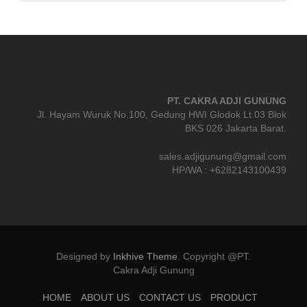
PT. CAKRA ADJI GUNUNG
Jl. Hayam Wuruk No.100, Gedung HWI Glodok Lt.03 Blok
BKS 026 Jakarta Barat.
sales.adjigunung@gmail.com
HP/WA : +6282143100439
Designed by
Inkhive Theme
.
Copyright @PT.
Cakra Adji Gunung
HOME
ABOUT US
CONTACT US
PRODUCT