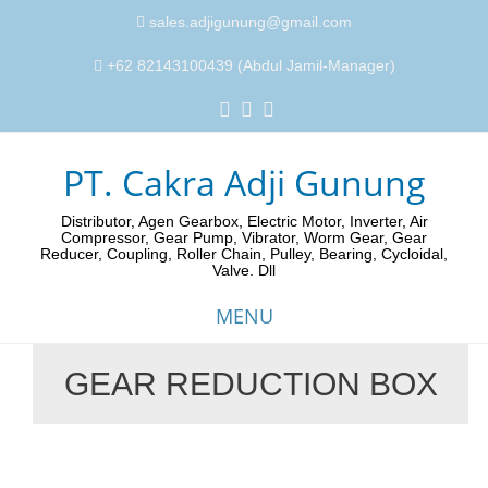
sales.adjigunung@gmail.com
+62 82143100439 (Abdul Jamil-Manager)
PT. Cakra Adji Gunung
Distributor, Agen Gearbox, Electric Motor, Inverter, Air
Compressor, Gear Pump, Vibrator, Worm Gear, Gear
Reducer, Coupling, Roller Chain, Pulley, Bearing, Cycloidal,
Valve. Dll
MENU
GEAR REDUCTION BOX
Skip
to
content