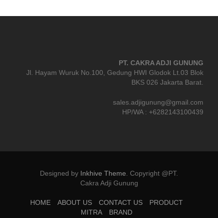
PT. CAKRA ADJI GUNUNG
Jl. Hayam Wuruk No.100, Gedung HWI Glodok Lt.03 Blok
BKS 026 Jakarta Barat.
sales.adjigunung@gmail.com
HP/WA : +6282143100439
Designed by
Inkhive Theme
.
Copyright @PT.
Cakra Adji Gunung
HOME
ABOUT US
CONTACT US
PRODUCT
MITRA
BRAND