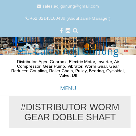
sales.adjigunung@gmail.com
+62 82143100439 (Abdul Jamil-Manager)
PT. Cakra Adji Gunung
Distributor, Agen Gearbox, Electric Motor, Inverter, Air
Compressor, Gear Pump, Vibrator, Worm Gear, Gear
Reducer, Coupling, Roller Chain, Pulley, Bearing, Cycloidal,
Valve. Dll
MENU
#DISTRIBUTOR WORM
Skip
GEAR DOBLE SHAFT
to
content