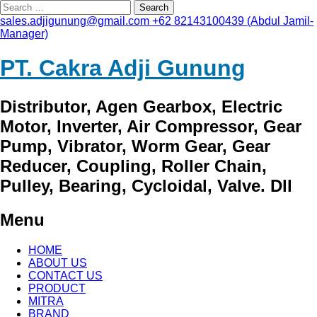
Search
for:
sales.adjigunung@gmail.com
+62 82143100439 (Abdul Jamil-
Manager)
PT. Cakra Adji Gunung
Distributor, Agen Gearbox, Electric
Motor, Inverter, Air Compressor, Gear
Pump, Vibrator, Worm Gear, Gear
Reducer, Coupling, Roller Chain,
Pulley, Bearing, Cycloidal, Valve. Dll
Menu
Skip
HOME
to
ABOUT US
content
CONTACT US
PRODUCT
MITRA
BRAND