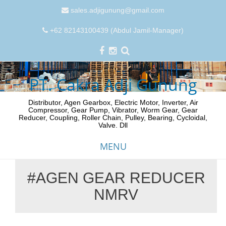
sales.adjigunung@gmail.com
+62 82143100439 (Abdul Jamil-Manager)
PT. Cakra Adji Gunung
Distributor, Agen Gearbox, Electric Motor, Inverter, Air
Compressor, Gear Pump, Vibrator, Worm Gear, Gear
Reducer, Coupling, Roller Chain, Pulley, Bearing, Cycloidal,
Valve. Dll
MENU
#AGEN GEAR REDUCER
Skip
NMRV
to
content