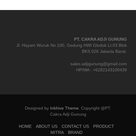
PT. CAKRA ADJI GUNUNG
Jl. Hayam Wuruk No.100, Gedung HWI Glodok Lt.03 Blok
BKS 026 Jakarta Barat.
sales.adjigunung@gmail.com
HP/WA : +6282143100439
Designed by
Inkhive Theme
.
Copyright @PT.
Cakra Adji Gunung
HOME
ABOUT US
CONTACT US
PRODUCT
MITRA
BRAND