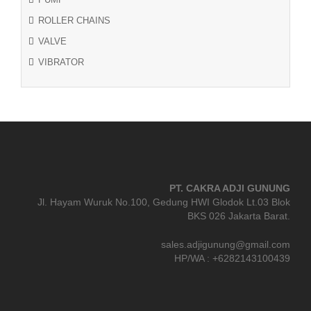
ROLLER CHAINS
VALVE
VIBRATOR
PT. CAKRA ADJI GUNUNG
Jl. Hayam Wuruk No.100, Gedung HWI Glodok Lt.03 Blok
BKS 026 Jakarta Barat.
sales.adjigunung@gmail.com
HP/WA : +6282143100439