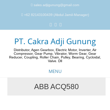
sales.adjigunung@gmail.com
+62 82143100439 (Abdul Jamil-Manager)
PT. Cakra Adji Gunung
Distributor, Agen Gearbox, Electric Motor, Inverter, Air
Compressor, Gear Pump, Vibrator, Worm Gear, Gear
Reducer, Coupling, Roller Chain, Pulley, Bearing, Cycloidal,
Valve. Dll
MENU
ABB ACQ580
Skip
to
content