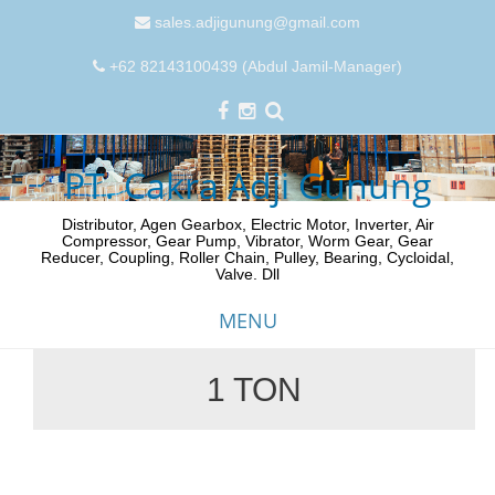
sales.adjigunung@gmail.com
+62 82143100439 (Abdul Jamil-Manager)
PT. Cakra Adji Gunung
Distributor, Agen Gearbox, Electric Motor, Inverter, Air
Compressor, Gear Pump, Vibrator, Worm Gear, Gear
Reducer, Coupling, Roller Chain, Pulley, Bearing, Cycloidal,
Valve. Dll
MENU
1 TON
Skip
to
content